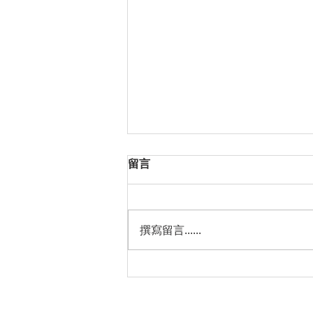
留言
撰寫留言......
心理輔導專欄（二）獨立型女
生可能更缺乏安全感！心理輔
導師教你進行4個安全感練