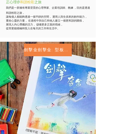
正心理@
和諧粉彩
之旅
我們是一群擁有專業背景的心理學家、企業培訓師、教練 ，目的是透過
和諧粉彩之旅，
讓每個人都能夠透過一個平靜的空間， 運用人與生俱來的創作能力，
重拾心靈的力量， 在過程中與自己和他人建立一個更和諧的關係，
展現人內心潛藏的活力， 儲備更多正面的情緒，
從而更能積極和投入在每天的工作和生活中。
劍擊金劍擊金: 型板下載