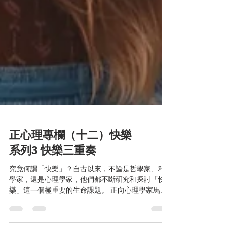
正心理專欄（十二）快樂
系列3 快樂三重奏
究竟何謂「快樂」？自古以來，不論是哲學家、科
學家，還是心理學家，他們都不斷研究和探討「快
樂」這一個極重要的生命課題。 正向心理學家馬丁
沙．尼文（Martin Seligman）指出，快樂其實可