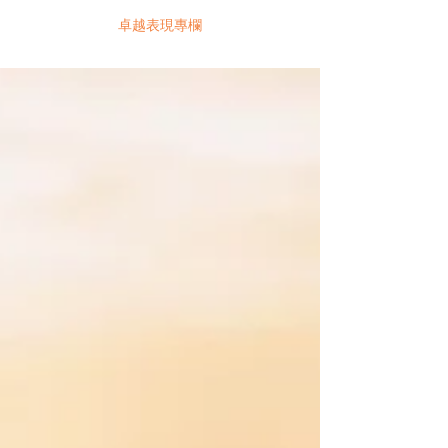
卓越表現專欄