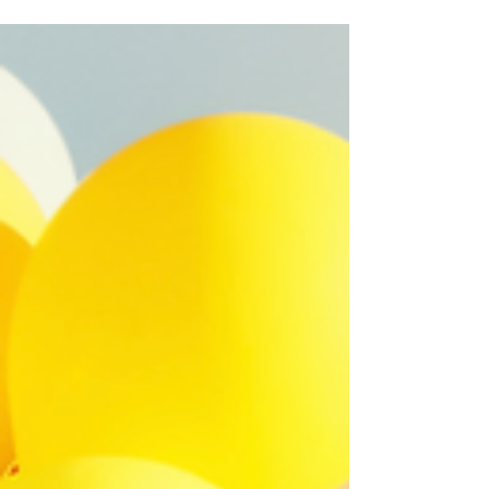
以分為三個層次， 筆者稱之為「快樂人生三重
奏」。 第一重奏 -...