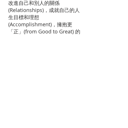
改進自己和別人的關係
(Relationships)，成就自己的人
生目標和理想
(Accomplishment)，擁抱更
「正」(from Good to Great) 的
人生。
關於我們
快樂@幸福科學
優點@幸福科學
資源學習
閱讀文章
觀看影片
參加工作坊
購買產品
聯絡我們